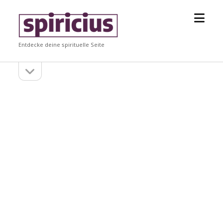
Menü
Spiricius
öffne
Entdecke deine spirituelle Seite
Seitenleiste
Seitenleiste
öffnen