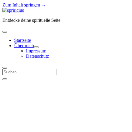
Zum Inhalt springen →
Spiricius
Entdecke deine spirituelle Seite
Menü
öffnen
Startseite
Über mich
Menü
Impressum
öffnen
Datenschutz
Suchen
Seitenleiste
Seitenleiste
öffnen