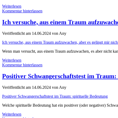
Bedeutung
Weiterlesen
und
Kommentar hinterlassen
Kraft
des
Ich versuche, aus einem Traum aufzuwachen
Buddha-
Armbandes
Veröffentlicht am 14.06.2024 von Any
Ich versuche, aus einem Traum aufzuwachen, aber es gelingt mir nic
Wenn man versucht, aus einem Traum aufzuwachen, es aber nicht kann
Ich
Weiterlesen
versuche,
Kommentar hinterlassen
aus
einem
Positiver Schwangerschaftstest im Traum: 
Traum
aufzuwachen,
Veröffentlicht am 14.06.2024 von Any
aber
es
Positiver Schwangerschaftstest im Traum: spirituelle Bedeutung
gelingt
mir
Welche spirituelle Bedeutung hat ein positiver (oder negativer) Sch
nicht:
Bedeutung
Positiver
Weiterlesen