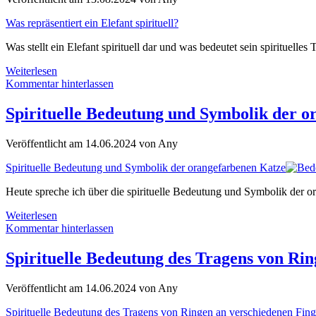
Anwendung
Was repräsentiert ein Elefant spirituell?
Was stellt ein Elefant spirituell dar und was bedeutet sein spirituelle
Was
Weiterlesen
repräsentiert
Kommentar hinterlassen
ein
Elefant
Spirituelle Bedeutung und Symbolik der o
spirituell?
Veröffentlicht am 14.06.2024 von Any
Spirituelle Bedeutung und Symbolik der orangefarbenen Katze
Heute spreche ich über die spirituelle Bedeutung und Symbolik der 
Spirituelle
Weiterlesen
Bedeutung
Kommentar hinterlassen
und
Symbolik
Spirituelle Bedeutung des Tragens von Ri
der
orangefarbenen
Veröffentlicht am 14.06.2024 von Any
Katze
Spirituelle Bedeutung des Tragens von Ringen an verschiedenen Fing