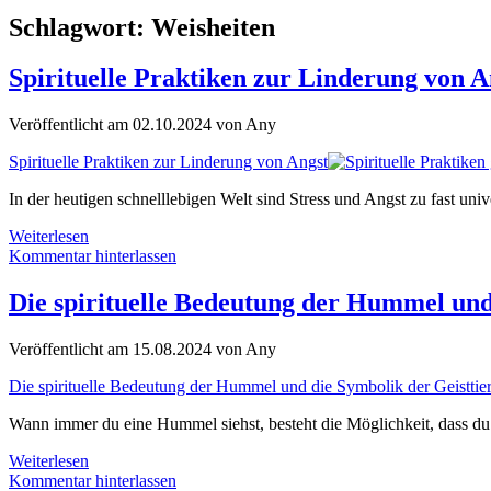
Schlagwort:
Weisheiten
Spirituelle Praktiken zur Linderung von A
Veröffentlicht am 02.10.2024 von Any
Spirituelle Praktiken zur Linderung von Angst
In der heutigen schnelllebigen Welt sind Stress und Angst zu fast u
Spirituelle
Weiterlesen
Praktiken
Kommentar hinterlassen
zur
Linderung
Die spirituelle Bedeutung der Hummel und
von
Angst
Veröffentlicht am 15.08.2024 von Any
Die spirituelle Bedeutung der Hummel und die Symbolik der Geisttie
Wann immer du eine Hummel siehst, besteht die Möglichkeit, dass du 
Die
Weiterlesen
spirituelle
Kommentar hinterlassen