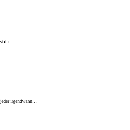
usst du…
hl jeder irgendwann…