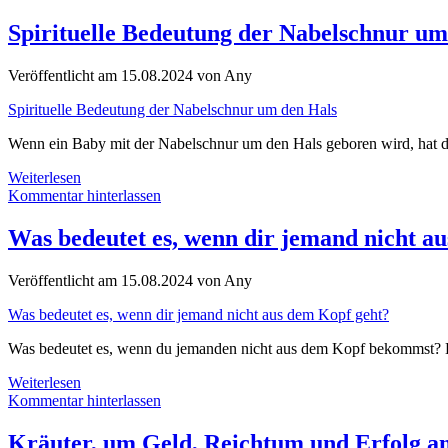
Bedeutung
der
Spirituelle Bedeutung der Nabelschnur um
Hummel
und
Veröffentlicht am 15.08.2024 von Any
die
Symbolik
Spirituelle Bedeutung der Nabelschnur um den Hals
der
Geisttiere
Wenn ein Baby mit der Nabelschnur um den Hals geboren wird, hat das
Spirituelle
Weiterlesen
Bedeutung
Kommentar hinterlassen
der
Nabelschnur
Was bedeutet es, wenn dir jemand nicht a
um
den
Veröffentlicht am 15.08.2024 von Any
Hals
Was bedeutet es, wenn dir jemand nicht aus dem Kopf geht?
Was bedeutet es, wenn du jemanden nicht aus dem Kopf bekommst? Las
Was
Weiterlesen
bedeutet
Kommentar hinterlassen
es,
wenn
Kräuter, um Geld, Reichtum und Erfolg a