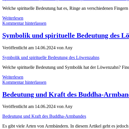
Welche spirituelle Bedeutung hat es, Ringe an verschiedenen Finger
Spirituelle
Weiterlesen
Bedeutung
Kommentar hinterlassen
des
Tragens
Symbolik und spirituelle Bedeutung des 
von
Ringen
Veröffentlicht am 14.06.2024 von Any
an
verschiedenen
Symbolik und spirituelle Bedeutung des Löwenzahns
Fingern
Welche spirituelle Bedeutung und Symbolik hat der Löwenzahn? Find
Symbolik
Weiterlesen
und
Kommentar hinterlassen
spirituelle
Bedeutung
Bedeutung und Kraft des Buddha-Armban
des
Löwenzahns
Veröffentlicht am 14.06.2024 von Any
Bedeutung und Kraft des Buddha-Armbandes
Es gibt viele Arten von Armbändern. In diesem Artikel geht es je