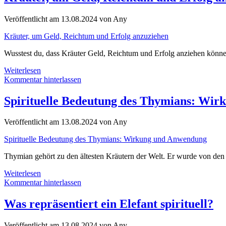
dir
jemand
Veröffentlicht am 13.08.2024 von Any
nicht
aus
Kräuter, um Geld, Reichtum und Erfolg anzuziehen
dem
Kopf
Wusstest du, dass Kräuter Geld, Reichtum und Erfolg anziehen könne
geht?
Kräuter,
Weiterlesen
um
Kommentar hinterlassen
Geld,
Reichtum
Spirituelle Bedeutung des Thymians: Wi
und
Erfolg
Veröffentlicht am 13.08.2024 von Any
anzuziehen
Spirituelle Bedeutung des Thymians: Wirkung und Anwendung
Thymian gehört zu den ältesten Kräutern der Welt. Er wurde von den 
Spirituelle
Weiterlesen
Bedeutung
Kommentar hinterlassen
des
Thymians:
Was repräsentiert ein Elefant spirituell?
Wirkung
und
Veröffentlicht am 13.08.2024 von Any