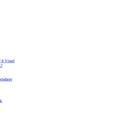
? 8 Vögel
k?
isttiere
ik