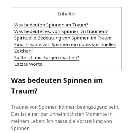
Inhalte
Was bedeuten Spinnen im Traum?
Was bedeutet es, von Spinnen zu träumen?
Spirituelle Bedeutung von Spinnen im Traum
Sind Träume von Spinnen ein gutes spirituelles
Zeichen?
Sollte ich mir Sorgen machen?
Letzte Worte
Was bedeuten Spinnen im
Traum?
Träume von Spinnen können beängstigend sein.
Das ist einer der unheimlichsten Momente in
meinem Leben. Ich hasse die Vorstellung von
Spinnen.