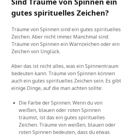
Sind Träume von Spinnen ein
gutes spirituelles Zeichen?
Träume von Spinnen sind ein gutes spirituelles
Zeichen. Aber nicht immer. Manchmal sind
Träume von Spinnen ein Warnzeichen oder ein
Zeichen von Unglück.
Aber das ist nicht alles, was ein Spinnentraum
bedeuten kann. Träume von Spinnen können
auch ein gutes spirituelles Zeichen sein. Es gibt
einige Dinge, auf die man achten sollte:
Die Farbe der Spinnen. Wenn du von
weißen, blauen oder roten Spinnen
träumst, ist das ein gutes spirituelles
Zeichen. Träume von weißen, blauen oder
roten Spinnen bedeuten, dass du etwas