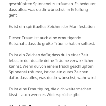
geschlüpften Spinnenei zu träumen. Es bedeutet,
dass alles, was du dir wünschst, in Erfüllung
geht.
Es ist ein spirituelles Zeichen der Manifestation.
Dieser Traum ist auch eine ermutigende
Botschaft, dass du große Träume haben solltest.
Es ist ein Zeichen dafür, dass du in einer Zeit
lebst, in der du alle deine Träume verwirklichen
kannst. Wenn du von einem frisch geschlüpften
Spinnenei träumst, ist das ein gutes Zeichen
dafür, dass alles, was du dir wünschst, wahr wird.
Es ist eine Ermutigung, die dich weitermachen
lässt – auch wenn es Widersprüche gibt.