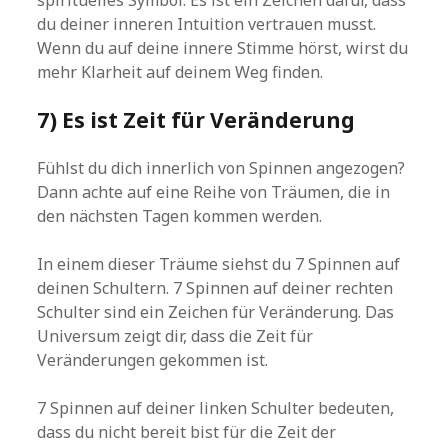
spirituelles Symbol. Es ist ein Zeichen dafür, dass
du deiner inneren Intuition vertrauen musst.
Wenn du auf deine innere Stimme hörst, wirst du
mehr Klarheit auf deinem Weg finden.
7) Es ist Zeit für Veränderung
Fühlst du dich innerlich von Spinnen angezogen?
Dann achte auf eine Reihe von Träumen, die in
den nächsten Tagen kommen werden.
In einem dieser Träume siehst du 7 Spinnen auf
deinen Schultern. 7 Spinnen auf deiner rechten
Schulter sind ein Zeichen für Veränderung. Das
Universum zeigt dir, dass die Zeit für
Veränderungen gekommen ist.
7 Spinnen auf deiner linken Schulter bedeuten,
dass du nicht bereit bist für die Zeit der