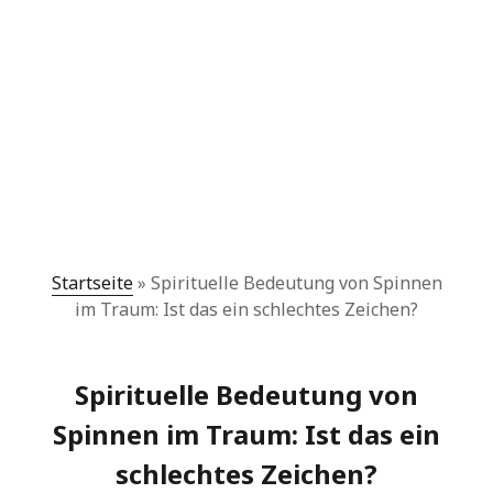
Startseite
»
Spirituelle Bedeutung von Spinnen
im Traum: Ist das ein schlechtes Zeichen?
Spirituelle Bedeutung von
Spinnen im Traum: Ist das ein
schlechtes Zeichen?