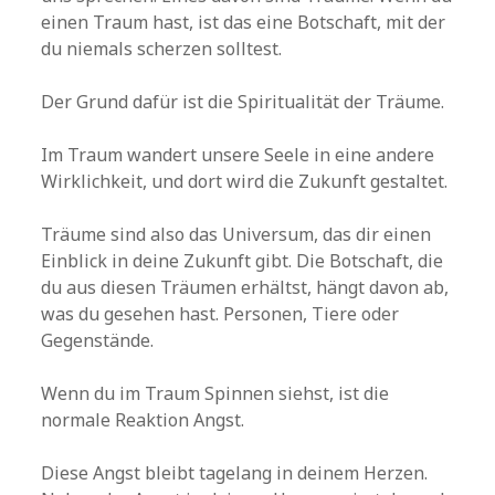
einen Traum hast, ist das eine Botschaft, mit der
du niemals scherzen solltest.
Der Grund dafür ist die Spiritualität der Träume.
Im Traum wandert unsere Seele in eine andere
Wirklichkeit, und dort wird die Zukunft gestaltet.
Träume sind also das Universum, das dir einen
Einblick in deine Zukunft gibt. Die Botschaft, die
du aus diesen Träumen erhältst, hängt davon ab,
was du gesehen hast. Personen, Tiere oder
Gegenstände.
Wenn du im Traum Spinnen siehst, ist die
normale Reaktion Angst.
Diese Angst bleibt tagelang in deinem Herzen.