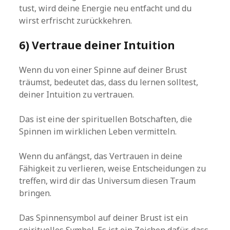
tust, wird deine Energie neu entfacht und du
wirst erfrischt zurückkehren.
6) Vertraue deiner Intuition
Wenn du von einer Spinne auf deiner Brust
träumst, bedeutet das, dass du lernen solltest,
deiner Intuition zu vertrauen.
Das ist eine der spirituellen Botschaften, die
Spinnen im wirklichen Leben vermitteln.
Wenn du anfängst, das Vertrauen in deine
Fähigkeit zu verlieren, weise Entscheidungen zu
treffen, wird dir das Universum diesen Traum
bringen.
Das Spinnensymbol auf deiner Brust ist ein