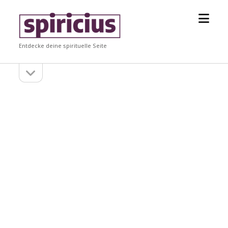
Menü
Spiricius
öffne
Entdecke deine spirituelle Seite
Seitenleiste
Seitenleiste
öffnen