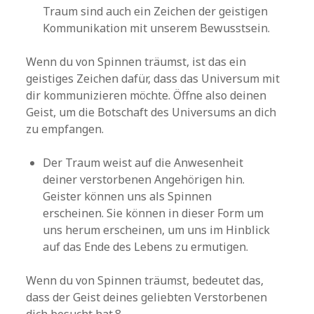
Traum sind auch ein Zeichen der geistigen
Kommunikation mit unserem Bewusstsein.
Wenn du von Spinnen träumst, ist das ein
geistiges Zeichen dafür, dass das Universum mit
dir kommunizieren möchte. Öffne also deinen
Geist, um die Botschaft des Universums an dich
zu empfangen.
Der Traum weist auf die Anwesenheit
deiner verstorbenen Angehörigen hin.
Geister können uns als Spinnen
erscheinen. Sie können in dieser Form um
uns herum erscheinen, um uns im Hinblick
auf das Ende des Lebens zu ermutigen.
Wenn du von Spinnen träumst, bedeutet das,
dass der Geist deines geliebten Verstorbenen