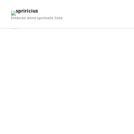
Me
Spiricius
öff
Entdecke deine spirituelle Seite
Seitenleiste
Seitenleiste
öffnen