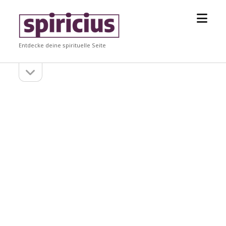
Menü
Spiricius
öffne
Entdecke deine spirituelle Seite
Seitenleiste
Seitenleiste
öffnen