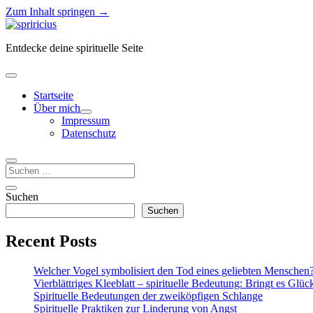
Zum Inhalt springen →
Spiricius
Entdecke deine spirituelle Seite
Menü
öffnen
Startseite
Über mich
Menü
Impressum
öffnen
Datenschutz
Suchen
Seitenleiste
Seitenleiste
Suchen
öffnen
Suchen
Recent Posts
Welcher Vogel symbolisiert den Tod eines geliebten Menschen
Vierblättriges Kleeblatt – spirituelle Bedeutung: Bringt es Glüc
Spirituelle Bedeutungen der zweiköpfigen Schlange
Spirituelle Praktiken zur Linderung von Angst