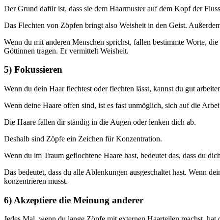
Der Grund dafür ist, dass sie dem Haarmuster auf dem Kopf der Fluss
Das Flechten von Zöpfen bringt also Weisheit in den Geist. Außerde
Wenn du mit anderen Menschen sprichst, fallen bestimmte Worte, die fü
Göttinnen tragen. Er vermittelt Weisheit.
5) Fokussieren
Wenn du dein Haar flechtest oder flechten lässt, kannst du gut arbeite
Wenn deine Haare offen sind, ist es fast unmöglich, sich auf die Arbei
Die Haare fallen dir ständig in die Augen oder lenken dich ab.
Deshalb sind Zöpfe ein Zeichen für Konzentration.
Wenn du im Traum geflochtene Haare hast, bedeutet das, dass du dich 
Das bedeutet, dass du alle Ablenkungen ausgeschaltet hast. Wenn dein
konzentrieren musst.
6) Akzeptiere die Meinung anderer
Jedes Mal, wenn du lange Zöpfe mit externen Haarteilen machst, hat d