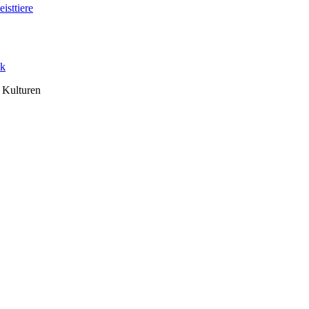
isttiere
ik
n Kulturen