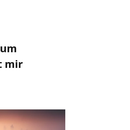
aum
t mir