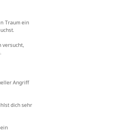
en Traum ein
uchst.
 versucht,
.
ller Angriff
hlst dich sehr
 ein