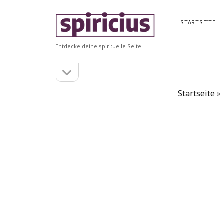
Spiricius
STARTSEITE
Entdecke deine spirituelle Seite
Seitenleiste
Seitenleiste
öffnen
Suchen
Startseite
Suchen