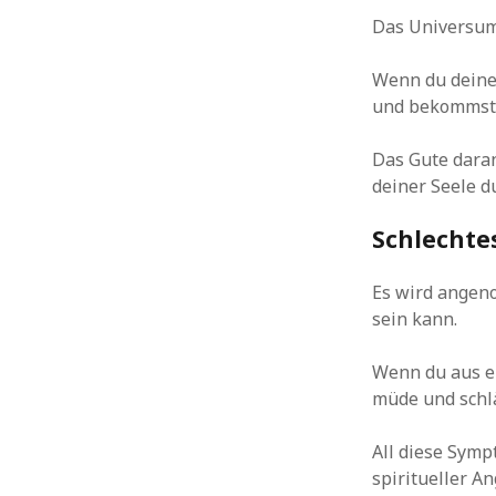
Das Universum 
Wenn du deinen
und bekommst d
Das Gute daran
deiner Seele d
Schlechte
Es wird angeno
sein kann.
Wenn du aus ei
müde und schlä
All diese Symp
spiritueller Ang