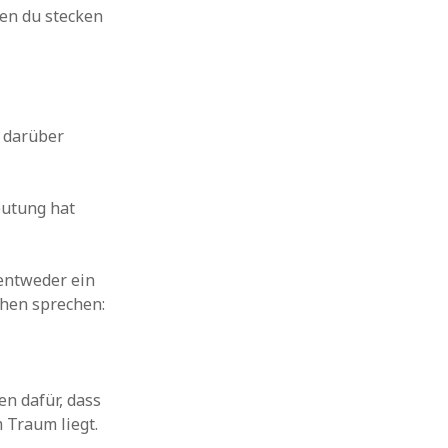
nen du stecken
n darüber
eutung hat
entweder ein
chen sprechen:
en dafür, dass
m Traum liegt.