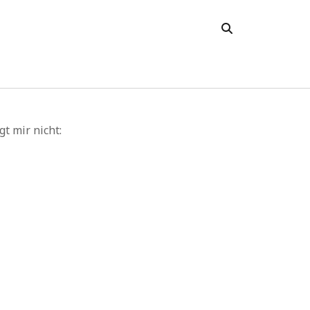
cent Comments
t mir nicht:
stine Maier
zu
Möwe – Spirituelle Bedeutung und
bolik