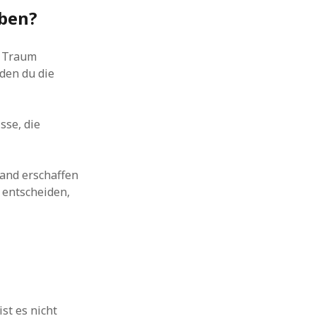
iben?
r Traum
 den du die
sse, die
tand erschaffen
 entscheiden,
st es nicht