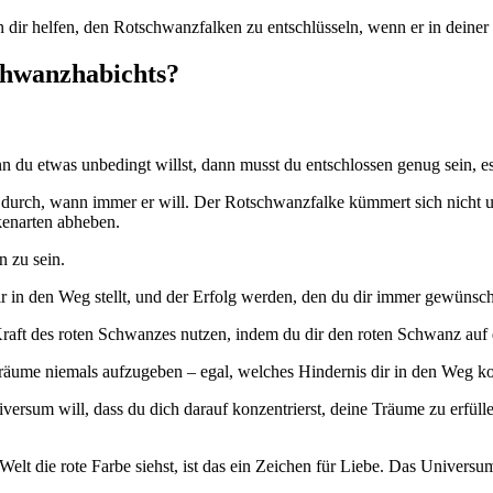
n dir helfen, den Rotschwanzfalken zu entschlüsseln, wenn er in deiner
schwanzhabichts?
n du etwas unbedingt willst, dann musst du entschlossen genug sein, 
e durch, wann immer er will. Der Rotschwanzfalke kümmert sich nicht
kenarten abheben.
n zu sein.
ir in den Weg stellt, und der Erfolg werden, den du dir immer gewünsch
Kraft des roten Schwanzes nutzen, indem du dir den roten Schwanz auf d
 Träume niemals aufzugeben – egal, welches Hindernis dir in den Weg 
versum will, dass du dich darauf konzentrierst, deine Träume zu erfül
Welt die rote Farbe siehst, ist das ein Zeichen für Liebe. Das Universum