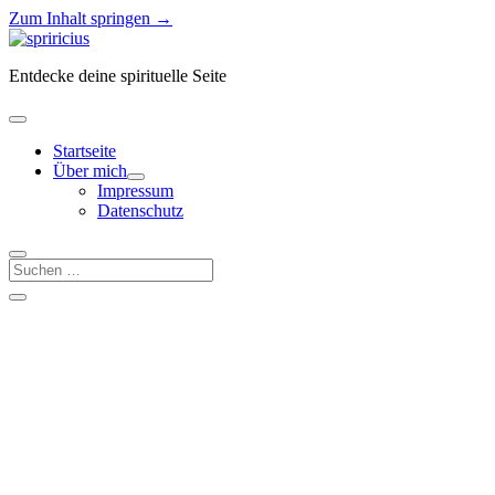
Zum Inhalt springen →
Spiricius
Entdecke deine spirituelle Seite
Menü
öffnen
Startseite
Über mich
Menü
Impressum
öffnen
Datenschutz
Suchen
Seitenleiste
Seitenleiste
öffnen