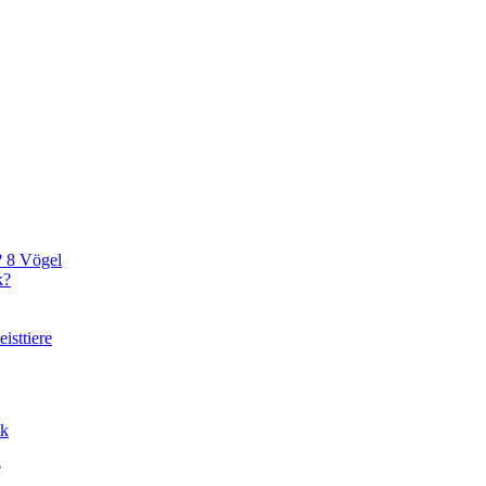
? 8 Vögel
k?
isttiere
ik
e