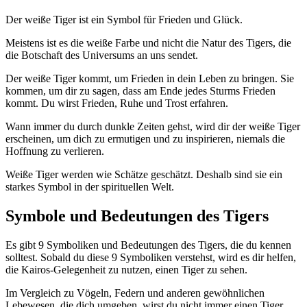
Der weiße Tiger ist ein Symbol für Frieden und Glück.
Meistens ist es die weiße Farbe und nicht die Natur des Tigers, die
die Botschaft des Universums an uns sendet.
Der weiße Tiger kommt, um Frieden in dein Leben zu bringen. Sie
kommen, um dir zu sagen, dass am Ende jedes Sturms Frieden
kommt. Du wirst Frieden, Ruhe und Trost erfahren.
Wann immer du durch dunkle Zeiten gehst, wird dir der weiße Tiger
erscheinen, um dich zu ermutigen und zu inspirieren, niemals die
Hoffnung zu verlieren.
Weiße Tiger werden wie Schätze geschätzt. Deshalb sind sie ein
starkes Symbol in der spirituellen Welt.
Symbole und Bedeutungen des Tigers
Es gibt 9 Symboliken und Bedeutungen des Tigers, die du kennen
solltest. Sobald du diese 9 Symboliken verstehst, wird es dir helfen,
die Kairos-Gelegenheit zu nutzen, einen Tiger zu sehen.
Im Vergleich zu Vögeln, Federn und anderen gewöhnlichen
Lebewesen, die dich umgeben, wirst du nicht immer einen Tiger