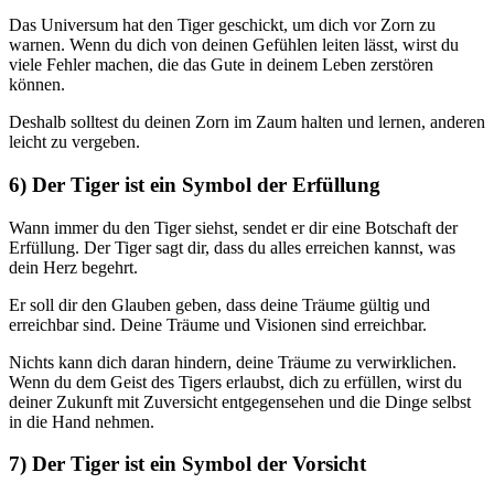
Das Universum hat den Tiger geschickt, um dich vor Zorn zu
warnen. Wenn du dich von deinen Gefühlen leiten lässt, wirst du
viele Fehler machen, die das Gute in deinem Leben zerstören
können.
Deshalb solltest du deinen Zorn im Zaum halten und lernen, anderen
leicht zu vergeben.
6) Der Tiger ist ein Symbol der Erfüllung
Wann immer du den Tiger siehst, sendet er dir eine Botschaft der
Erfüllung. Der Tiger sagt dir, dass du alles erreichen kannst, was
dein Herz begehrt.
Er soll dir den Glauben geben, dass deine Träume gültig und
erreichbar sind. Deine Träume und Visionen sind erreichbar.
Nichts kann dich daran hindern, deine Träume zu verwirklichen.
Wenn du dem Geist des Tigers erlaubst, dich zu erfüllen, wirst du
deiner Zukunft mit Zuversicht entgegensehen und die Dinge selbst
in die Hand nehmen.
7) Der Tiger ist ein Symbol der Vorsicht