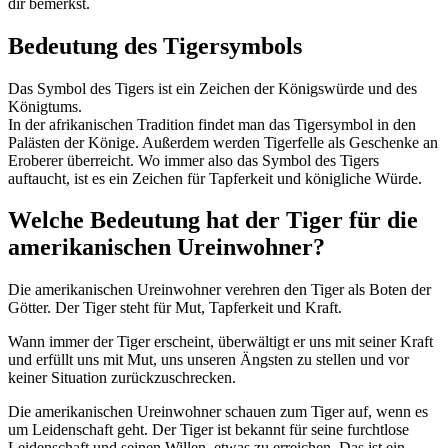
dir bemerkst.
Bedeutung des Tigersymbols
Das Symbol des Tigers ist ein Zeichen der Königswürde und des
Königtums.
In der afrikanischen Tradition findet man das Tigersymbol in den
Palästen der Könige. Außerdem werden Tigerfelle als Geschenke an
Eroberer überreicht. Wo immer also das Symbol des Tigers
auftaucht, ist es ein Zeichen für Tapferkeit und königliche Würde.
Welche Bedeutung hat der Tiger für die
amerikanischen Ureinwohner?
Die amerikanischen Ureinwohner verehren den Tiger als Boten der
Götter. Der Tiger steht für Mut, Tapferkeit und Kraft.
Wann immer der Tiger erscheint, überwältigt er uns mit seiner Kraft
und erfüllt uns mit Mut, uns unseren Ängsten zu stellen und vor
keiner Situation zurückzuschrecken.
Die amerikanischen Ureinwohner schauen zum Tiger auf, wenn es
um Leidenschaft geht. Der Tiger ist bekannt für seine furchtlose
Leidenschaft und seinen Willen, etwas zu erreichen. Das ist ein