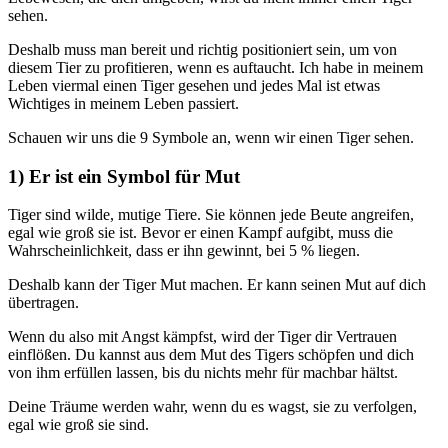
sehen.
Deshalb muss man bereit und richtig positioniert sein, um von
diesem Tier zu profitieren, wenn es auftaucht. Ich habe in meinem
Leben viermal einen Tiger gesehen und jedes Mal ist etwas
Wichtiges in meinem Leben passiert.
Schauen wir uns die 9 Symbole an, wenn wir einen Tiger sehen.
1) Er ist ein Symbol für Mut
Tiger sind wilde, mutige Tiere. Sie können jede Beute angreifen,
egal wie groß sie ist. Bevor er einen Kampf aufgibt, muss die
Wahrscheinlichkeit, dass er ihn gewinnt, bei 5 % liegen.
Deshalb kann der Tiger Mut machen. Er kann seinen Mut auf dich
übertragen.
Wenn du also mit Angst kämpfst, wird der Tiger dir Vertrauen
einflößen. Du kannst aus dem Mut des Tigers schöpfen und dich
von ihm erfüllen lassen, bis du nichts mehr für machbar hältst.
Deine Träume werden wahr, wenn du es wagst, sie zu verfolgen,
egal wie groß sie sind.