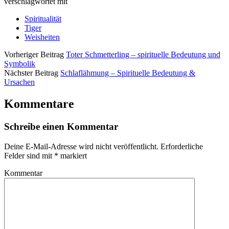
verschlagwortet mit
Spiritualität
Tiger
Weisheiten
Vorheriger Beitrag
Toter Schmetterling – spirituelle Bedeutung und
Symbolik
Nächster Beitrag
Schlaflähmung – Spirituelle Bedeutung &
Ursachen
Kommentare
Schreibe einen Kommentar
Deine E-Mail-Adresse wird nicht veröffentlicht.
Erforderliche
Felder sind mit
*
markiert
Kommentar