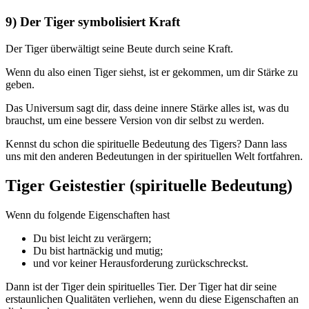
9) Der Tiger symbolisiert Kraft
Der Tiger überwältigt seine Beute durch seine Kraft.
Wenn du also einen Tiger siehst, ist er gekommen, um dir Stärke zu
geben.
Das Universum sagt dir, dass deine innere Stärke alles ist, was du
brauchst, um eine bessere Version von dir selbst zu werden.
Kennst du schon die spirituelle Bedeutung des Tigers? Dann lass
uns mit den anderen Bedeutungen in der spirituellen Welt fortfahren.
Tiger Geistestier (spirituelle Bedeutung)
Wenn du folgende Eigenschaften hast
Du bist leicht zu verärgern;
Du bist hartnäckig und mutig;
und vor keiner Herausforderung zurückschreckst.
Dann ist der Tiger dein spirituelles Tier. Der Tiger hat dir seine
erstaunlichen Qualitäten verliehen, wenn du diese Eigenschaften an