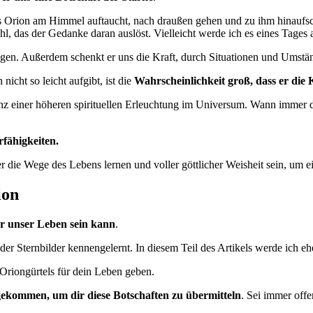
 Orion am Himmel auftaucht, nach draußen gehen und zu ihm hinaufschau
hl, das der Gedanke daran auslöst. Vielleicht werde ich es eines Tages 
iegen. Außerdem schenkt er uns die Kraft, durch Situationen und Umst
icht so leicht aufgibt, ist die
Wahrscheinlichkeit groß, dass er die 
äsenz einer höheren spirituellen Erleuchtung im Universum. Wann immer
rfähigkeiten.
r die Wege des Lebens lernen und voller göttlicher Weisheit sein, um e
ion
ür unser Leben sein kann
.
er Sternbilder kennengelernt. In diesem Teil des Artikels werde ich eh
s Oriongürtels für dein Leben geben.
 gekommen, um dir diese Botschaften zu übermitteln
. Sei immer off