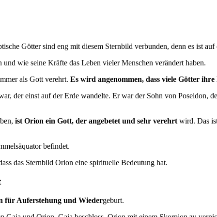
tische Götter sind eng mit diesem Sternbild verbunden, denn es ist auf
n und wie seine Kräfte das Leben vieler Menschen verändert haben.
immer als Gott verehrt.
Es wird angenommen, dass viele Götter ihre 
war, der einst auf der Erde wandelte. Er war der Sohn von Poseidon, de
aben,
ist Orion ein Gott, der angebetet und sehr verehrt
wird. Das is
immelsäquator befindet.
dass das Sternbild Orion eine spirituelle Bedeutung hat.
t
hen für Auferstehung und Wieder
geburt.
en Gaia und Orion. Gaia beschloss, Orion mit einem Skorpion zu vernic