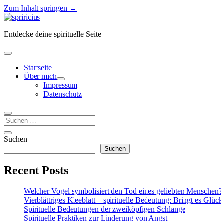
Zum Inhalt springen →
Spiricius
Entdecke deine spirituelle Seite
Menü
öffnen
Startseite
Über mich
Menü
Impressum
öffnen
Datenschutz
Suchen
Seitenleiste
Seitenleiste
Suchen
öffnen
Suchen
Recent Posts
Welcher Vogel symbolisiert den Tod eines geliebten Menschen
Vierblättriges Kleeblatt – spirituelle Bedeutung: Bringt es Glüc
Spirituelle Bedeutungen der zweiköpfigen Schlange
Spirituelle Praktiken zur Linderung von Angst