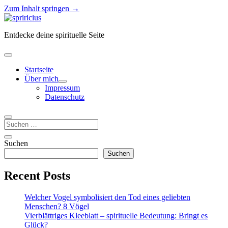
Zum Inhalt springen →
Spiricius
Entdecke deine spirituelle Seite
Menü
öffnen
Startseite
Über mich
Menü
Impressum
öffnen
Datenschutz
Suchen
Seitenleiste
Seitenleiste
Suchen
öffnen
Suchen
Recent Posts
Welcher Vogel symbolisiert den Tod eines geliebten
Menschen? 8 Vögel
Vierblättriges Kleeblatt – spirituelle Bedeutung: Bringt es
Glück?