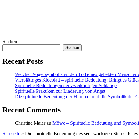
Suchen
Suchen
Recent Posts
Welcher Vogel symbolisiert den Tod eines geliebten Menschen
Vierblättriges Kleeblatt – spirituelle Bedeutung: Bringt es Glüc
Spirituelle Bedeutungen der zweiköpfigen Schlange
Spirituelle Praktiken zur Linderung von Angst
Die spirituelle Bedeutung der Hummel und die Symbolik der Ge
Recent Comments
Christine Maier
zu
Möwe – Spirituelle Bedeutung und Symbol
Startseite
»
Die spirituelle Bedeutung des sechszackigen Sterns: Ist es