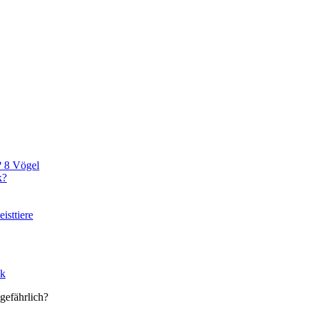
? 8 Vögel
k?
isttiere
ik
 gefährlich?