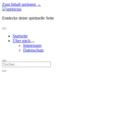
Zum Inhalt springen →
Spiricius
Entdecke deine spirituelle Seite
Menü
öffnen
Startseite
Über mich
Menü
Impressum
öffnen
Datenschutz
Suchen
Seitenleiste
Seitenleiste
öffnen