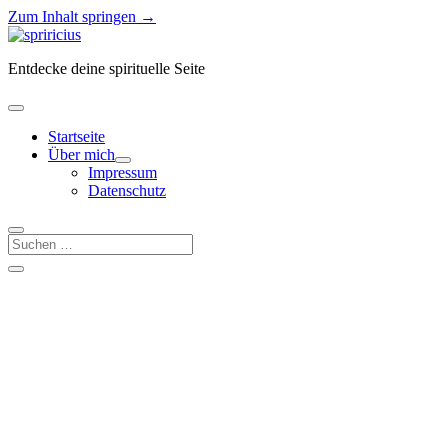
Zum Inhalt springen →
Spiricius
Entdecke deine spirituelle Seite
Menü
öffnen
Startseite
Über mich
Menü
Impressum
öffnen
Datenschutz
Suchen
Seitenleiste
Seitenleiste
öffnen