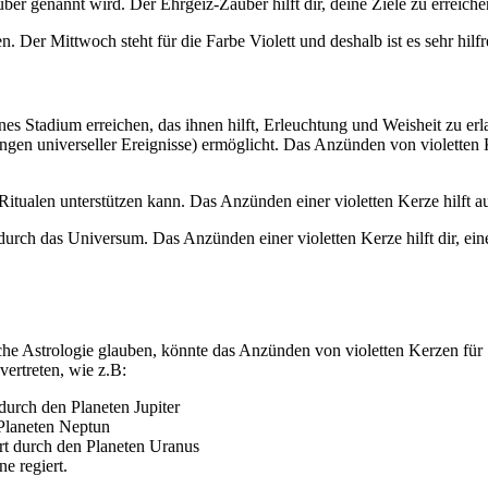
uber genannt wird. Der Ehrgeiz-Zauber hilft dir, deine Ziele zu errei
 Der Mittwoch steht für die Farbe Violett und deshalb ist es sehr hil
enes Stadium erreichen, das ihnen hilft, Erleuchtung und Weisheit zu e
n universeller Ereignisse) ermöglicht. Das Anzünden von violetten Ke
n Ritualen unterstützen kann. Das Anzünden einer violetten Kerze hilft a
durch das Universum. Das Anzünden einer violetten Kerze hilft dir, eine
tliche Astrologie glauben, könnte das Anzünden von violetten Kerzen fü
vertreten, wie z.B:
durch den Planeten Jupiter
 Planeten Neptun
rt durch den Planeten Uranus
e regiert.