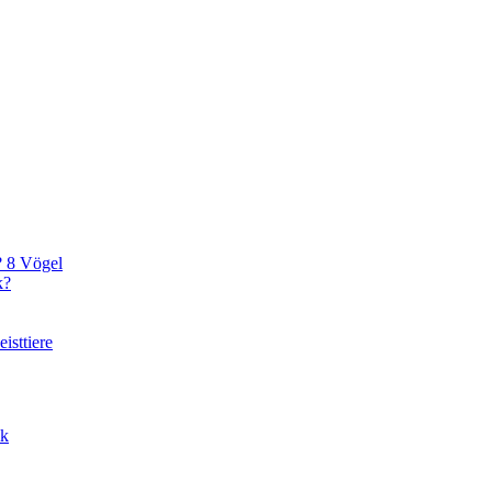
? 8 Vögel
k?
isttiere
ik