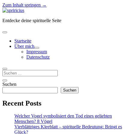
Zum Inhalt springen →
Spiricius
Entdecke deine spirituelle Seite
Menü
öffnen
Startseite
Über mich
Menü
Impressum
öffnen
Datenschutz
Suchen
Seitenleiste
Seitenleiste
Suchen
öffnen
Suchen
Recent Posts
Welcher Vogel symbolisiert den Tod eines geliebten
Menschen? 8 Vögel
Vierblättriges Kleeblatt – spirituelle Bedeutung: Bringt es
Glück?