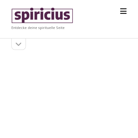
Menü
Spiricius
öffne
Entdecke deine spirituelle Seite
Seitenleiste
Seitenleiste
öffnen