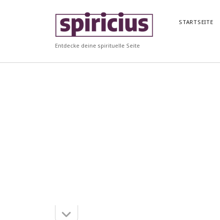
Spiricius
STARTSEITE
Entdecke deine spirituelle Seite
Seitenleiste
Seitenleiste
öffnen