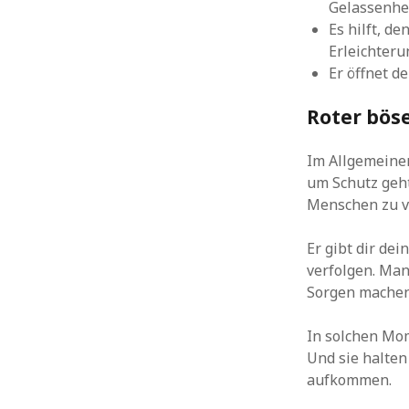
Gelassenhe
Es hilft, d
Erleichteru
Er öffnet d
Roter böse
Im Allgemeine
um Schutz geht
Menschen zu v
Er gibt dir dei
verfolgen. Man
Sorgen mache
In solchen Mom
Und sie halten
aufkommen.