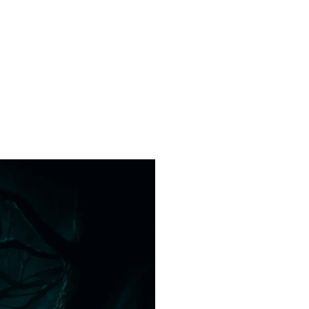
cent Comments
stine Maier
zu
Möwe – Spirituelle Bedeutung und
bolik