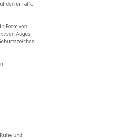
f den er fällt,
 in Form von
 bösen Auges.
 Geburtszeichen
in
, Ruhe und