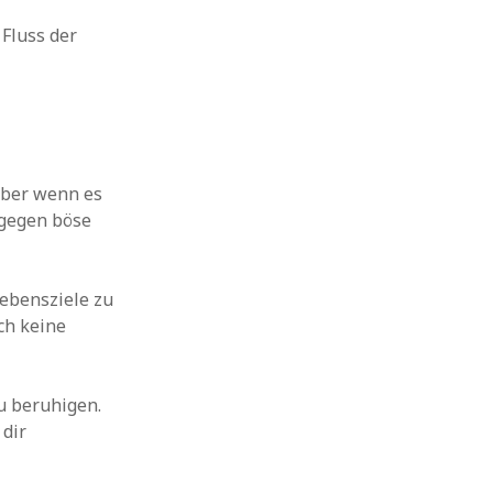
Fluss der
aber wenn es
 gegen böse
Lebensziele zu
ch keine
u beruhigen.
 dir