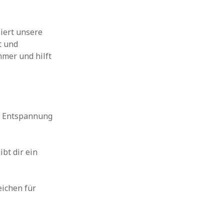
siert unsere
t und
mmer und hilft
gt Entspannung
ibt dir ein
eichen für