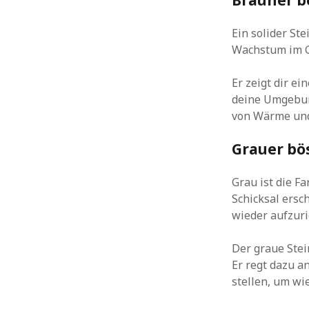
Ein solider Ste
Wachstum im G
Er zeigt dir e
deine Umgebung
von Wärme und
Grauer bös
Grau ist die F
Schicksal ersc
wieder aufzuri
Der graue Ste
Er regt dazu a
stellen, um wi