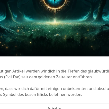
tigen Artikel werden wir dich in die Tiefen des glaubwürd
s (Evil Eye) seit dem goldenen Zeitalter entführen.
n, dass wir dich dafür mit einigen unbekannten und absol
as Symbol des bösen Blicks belohnen werden.
Inhalte