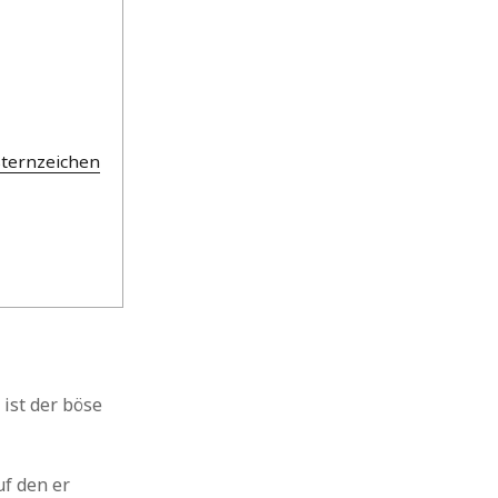
Sternzeichen
ist der böse
uf den er