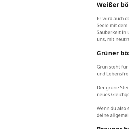
Weißer bös
Er wird auch d
Seele mit dem B
Sauberkeit in 
uns, mit neutr
Grüner bös
Grün steht für
und Lebensfre
Der grüne Stei
neues Gleichge
Wenn du also e
deine allgemei
Brauner bö