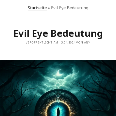
Recent Posts
Re
Startseite
»
Evil Eye Bedeutung
Welcher Vogel symbolisiert den Tod eines geliebten
Chri
Menschen? 8 Vögel
Sym
Vierblättriges Kleeblatt – spirituelle Bedeutung: Bringt es
Evil Eye Bedeutung
Glück?
Spirituelle Bedeutungen der zweiköpfigen Schlange
Spirituelle Praktiken zur Linderung von Angst
VERÖFFENTLICHT AM 13.04.2024 VON ANY
Die spirituelle Bedeutung der Hummel und die Symbolik der
Geisttiere