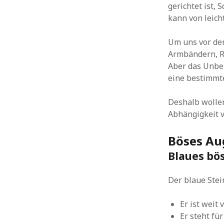
gerichtet ist,
kann von leich
Um uns vor dem
Armbändern, Ri
Aber das Unbek
eine bestimmt
Deshalb wollen
Abhängigkeit 
Böses Au
Blaues bö
Der blaue Stei
Er ist weit
Er steht fü