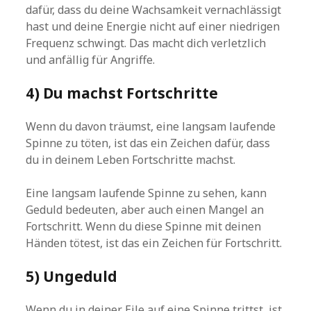
dafür, dass du deine Wachsamkeit vernachlässigt
hast und deine Energie nicht auf einer niedrigen
Frequenz schwingt. Das macht dich verletzlich
und anfällig für Angriffe.
4) Du machst Fortschritte
Wenn du davon träumst, eine langsam laufende
Spinne zu töten, ist das ein Zeichen dafür, dass
du in deinem Leben Fortschritte machst.
Eine langsam laufende Spinne zu sehen, kann
Geduld bedeuten, aber auch einen Mangel an
Fortschritt. Wenn du diese Spinne mit deinen
Händen tötest, ist das ein Zeichen für Fortschritt.
5) Ungeduld
Wenn du in deiner Eile auf eine Spinne trittst, ist