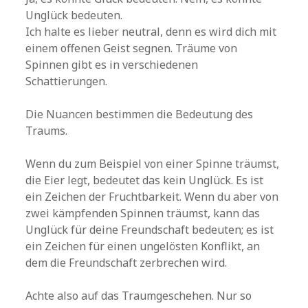
Unglück bedeuten.
Ich halte es lieber neutral, denn es wird dich mit
einem offenen Geist segnen. Träume von
Spinnen gibt es in verschiedenen
Schattierungen.
Die Nuancen bestimmen die Bedeutung des
Traums.
Wenn du zum Beispiel von einer Spinne träumst,
die Eier legt, bedeutet das kein Unglück. Es ist
ein Zeichen der Fruchtbarkeit. Wenn du aber von
zwei kämpfenden Spinnen träumst, kann das
Unglück für deine Freundschaft bedeuten; es ist
ein Zeichen für einen ungelösten Konflikt, an
dem die Freundschaft zerbrechen wird.
Achte also auf das Traumgeschehen. Nur so