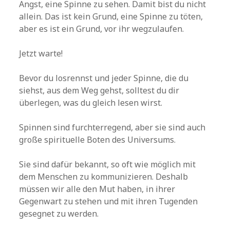
Angst, eine Spinne zu sehen. Damit bist du nicht
allein. Das ist kein Grund, eine Spinne zu töten,
aber es ist ein Grund, vor ihr wegzulaufen.
Jetzt warte!
Bevor du losrennst und jeder Spinne, die du
siehst, aus dem Weg gehst, solltest du dir
überlegen, was du gleich lesen wirst.
Spinnen sind furchterregend, aber sie sind auch
große spirituelle Boten des Universums.
Sie sind dafür bekannt, so oft wie möglich mit
dem Menschen zu kommunizieren. Deshalb
müssen wir alle den Mut haben, in ihrer
Gegenwart zu stehen und mit ihren Tugenden
gesegnet zu werden.