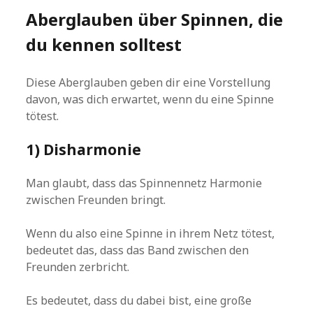
Aberglauben über Spinnen, die
du kennen solltest
Diese Aberglauben geben dir eine Vorstellung
davon, was dich erwartet, wenn du eine Spinne
tötest.
1) Disharmonie
Man glaubt, dass das Spinnennetz Harmonie
zwischen Freunden bringt.
Wenn du also eine Spinne in ihrem Netz tötest,
bedeutet das, dass das Band zwischen den
Freunden zerbricht.
Es bedeutet, dass du dabei bist, eine große