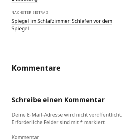
NÄCHSTER BEITRAG
Spiegel im Schlafzimmer: Schlafen vor dem
Spiegel
Kommentare
Schreibe einen Kommentar
Deine E-Mail-Adresse wird nicht veröffentlicht.
Erforderliche Felder sind mit
*
markiert
Kommentar