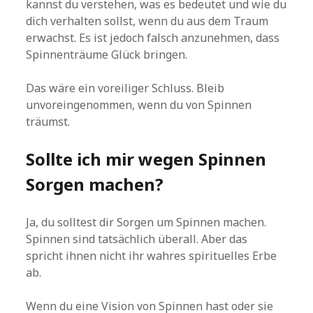
kannst du verstehen, was es bedeutet und wie du
dich verhalten sollst, wenn du aus dem Traum
erwachst. Es ist jedoch falsch anzunehmen, dass
Spinnenträume Glück bringen.
Das wäre ein voreiliger Schluss. Bleib
unvoreingenommen, wenn du von Spinnen
träumst.
Sollte ich mir wegen Spinnen
Sorgen machen?
Ja, du solltest dir Sorgen um Spinnen machen.
Spinnen sind tatsächlich überall. Aber das
spricht ihnen nicht ihr wahres spirituelles Erbe
ab.
Wenn du eine Vision von Spinnen hast oder sie