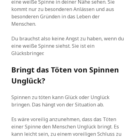
eine weiße Spinne in deiner Nähe sehen. Sie
kommt nur zu besonderen Anlässen und aus
besonderen Gründen in das Leben der
Menschen.
Du brauchst also keine Angst zu haben, wenn du
eine weiße Spinne siehst. Sie ist ein
Glücksbringer.
Bringt das Töten von Spinnen
Unglück?
Spinnen zu töten kann Glück oder Unglück
bringen. Das hängt von der Situation ab.
Es wäre voreilig anzunehmen, dass das Töten
einer Spinne den Menschen Unglück bringt. Es
kann leicht sein, zu einem voreiligen Schluss zu