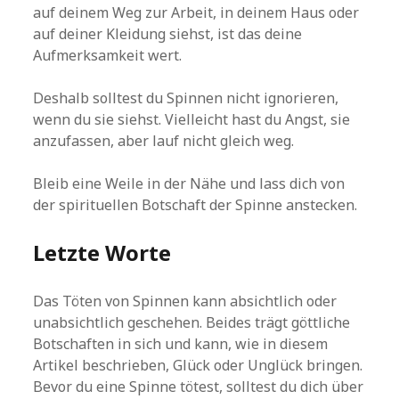
auf deinem Weg zur Arbeit, in deinem Haus oder
auf deiner Kleidung siehst, ist das deine
Aufmerksamkeit wert.
Deshalb solltest du Spinnen nicht ignorieren,
wenn du sie siehst. Vielleicht hast du Angst, sie
anzufassen, aber lauf nicht gleich weg.
Bleib eine Weile in der Nähe und lass dich von
der spirituellen Botschaft der Spinne anstecken.
Letzte Worte
Das Töten von Spinnen kann absichtlich oder
unabsichtlich geschehen. Beides trägt göttliche
Botschaften in sich und kann, wie in diesem
Artikel beschrieben, Glück oder Unglück bringen.
Bevor du eine Spinne tötest, solltest du dich über