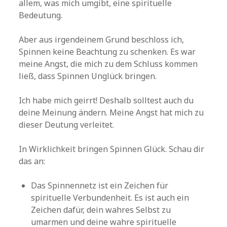
allem, was mich umgibt, eine spirituelle
Bedeutung.
Aber aus irgendeinem Grund beschloss ich,
Spinnen keine Beachtung zu schenken. Es war
meine Angst, die mich zu dem Schluss kommen
ließ, dass Spinnen Unglück bringen.
Ich habe mich geirrt! Deshalb solltest auch du
deine Meinung ändern. Meine Angst hat mich zu
dieser Deutung verleitet.
In Wirklichkeit bringen Spinnen Glück. Schau dir
das an:
Das Spinnennetz ist ein Zeichen für
spirituelle Verbundenheit. Es ist auch ein
Zeichen dafür, dein wahres Selbst zu
umarmen und deine wahre spirituelle