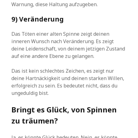
Warnung, diese Haltung aufzugeben.
9) Veränderung
Das Töten einer alten Spinne zeigt deinen
inneren Wunsch nach Veränderung. Es zeigt
deine Leidenschaft, von deinem jetzigen Zustand
auf eine andere Ebene zu gelangen.
Das ist kein schlechtes Zeichen, es zeigt nur
deine Hartnäckigkeit und deinen starken Willen,
erfolgreich zu sein. Es bedeutet nicht, dass du
ungeduldig bist.
Bringt es Glück, von Spinnen
zu träumen?
Ja, es könnte Glück bedeuten. Nein, es könnte