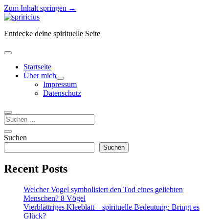
Zum Inhalt springen →
Spiricius
Entdecke deine spirituelle Seite
Menü
öffnen
Startseite
Über mich
Menü
Impressum
öffnen
Datenschutz
Suchen
Seitenleiste
Seitenleiste
Suchen
öffnen
Suchen
Recent Posts
Welcher Vogel symbolisiert den Tod eines geliebten
Menschen? 8 Vögel
Vierblättriges Kleeblatt – spirituelle Bedeutung: Bringt es
Glück?