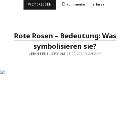
FARBBEDEUTUNGEN
WEITERLESEN
Kommentar hinterlassen
DER
TULPENBLÜTE:
GELB,
ROT,
WEISS &
V
Rote Rosen – Bedeutung: Was
IOLETT
symbolisieren sie?
VERÖFFENTLICHT AM 03.02.2024 VON ANY