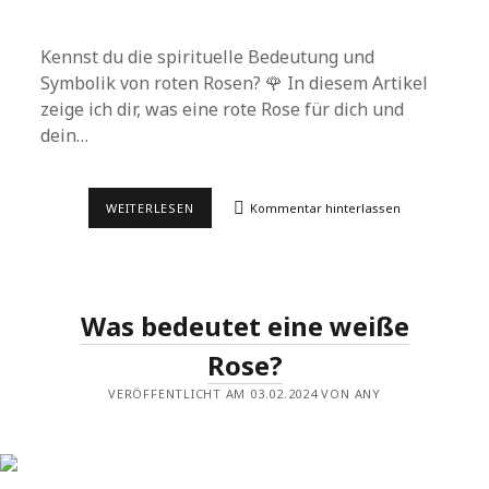
Kennst du die spirituelle Bedeutung und
Symbolik von roten Rosen? 🌹 In diesem Artikel
zeige ich dir, was eine rote Rose für dich und
dein…
ROTE
WEITERLESEN
Kommentar hinterlassen
ROSEN
–
BEDEUTUNG:
WAS
SYMBOLISIEREN
SIE?
Was bedeutet eine weiße
Rose?
VERÖFFENTLICHT AM 03.02.2024 VON ANY