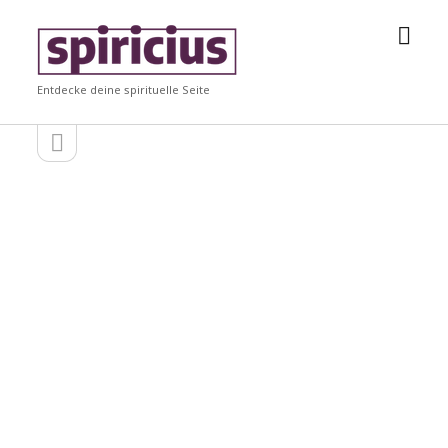
Men
Spiricius
öffn
Entdecke deine spirituelle Seite
Seitenleiste
Seitenleiste
öffnen